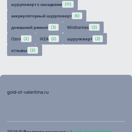
шуруповерт с насадками
(17)
аккумуляторный шуруповерт
(6)
домашний ремонт
(3)
Wildberries
(2)
Ozon
(2)
IKEA
(2)
шуруповерт
(2)
отзывы
(2)
gold-ot-valentina.ru
2026 © Все права защищены. |
gold-ot-valentina.ru