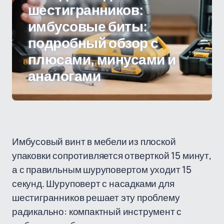
шестигранников:
имбусовые биты:
подробный обзор с
плюсами, минусами и
аналогами
Имбусовый винт в мебели из плоской
упаковки сопротивляется отверткой 15 минут,
а с правильным шуруповертом уходит 15
секунд. Шуруповерт с насадками для
шестигранников решает эту проблему
радикально: компактный инструмент с