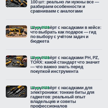
100 шт: реально ли нужны все —
разбираем особенности и
сравниваем с аналогами
19 апр 2026
Шуруповёрт с насадками в кейсе:
что выбрать как подарок — гид
по выбору с учётом задач и
бюджета
19 апр 2026
Шуруповёрт с насадками PH, PZ,
TORX: какой стандарт что значит
— что важно знать перед
покупкой инструмента
19 апр 2026
Шуруповёрт с насадками для
электроники: тонкие биты для
гаджетов: реальный опыт
владельцев и советы
профессионалов