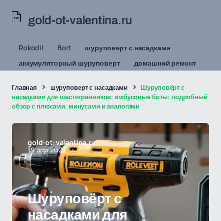
gold-ot-valentina.ru
Rokodil
Bort
шуруповерт с насадками
аккумуляторный шуруповерт
домашний ремонт
Главная
шуруповерт с насадками
Шуруповёрт с
насадками для шестигранников: имбусовые биты: подробный
обзор с плюсами, минусами и аналогами
gold-ot-valentina.ru
19 апр 2026
Шуруповёрт с
насадками для