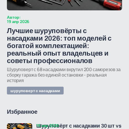
Автор:
19 апр 2026
Лучшие шуруповёрты с
насадками 2026: топ моделей с
богатой комплектацией:
реальный опыт владельцев и
советы профессионалов
Шуруповерт с 68 насадками вкрутил 200 саморезов за
сборку гаража без единой остановки - реальная
история
шуруповерт с насадками
Избранное
19 апр 2026
Шуруповёрт с насадками 30 шт vs