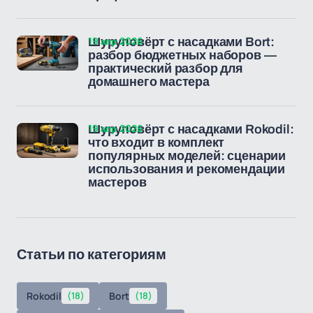
19 апр 2026
Шуруповёрт с насадками Bort:
разбор бюджетных наборов —
практический разбор для
домашнего мастера
19 апр 2026
Шуруповёрт с насадками Rokodil:
что входит в комплект
популярных моделей: сценарии
использования и рекомендации
мастеров
Статьи по категориям
Rokodil
(18)
Bort
(18)