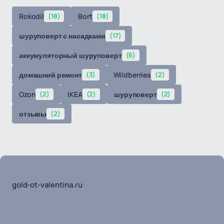
Rokodil
(18)
Bort
(18)
шуруповерт с насадками
(17)
аккумуляторный шуруповерт
(6)
домашний ремонт
(3)
Wildberries
(2)
Ozon
(2)
IKEA
(2)
шуруповерт
(2)
отзывы
(2)
gold-ot-valentina.ru