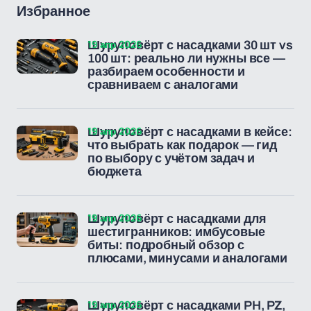
Избранное
19 апр 2026
Шуруповёрт с насадками 30 шт vs
100 шт: реально ли нужны все —
разбираем особенности и
сравниваем с аналогами
19 апр 2026
Шуруповёрт с насадками в кейсе:
что выбрать как подарок — гид
по выбору с учётом задач и
бюджета
19 апр 2026
Шуруповёрт с насадками для
шестигранников: имбусовые
биты: подробный обзор с
плюсами, минусами и аналогами
19 апр 2026
Шуруповёрт с насадками PH, PZ,